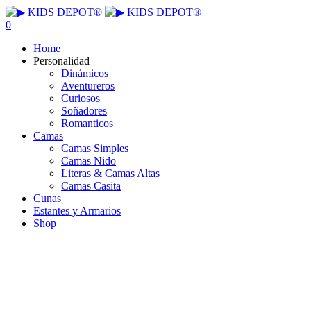
0
Home
Personalidad
Dinámicos
Aventureros
Curiosos
Soñadores
Romanticos
Camas
Camas Simples
Camas Nido
Literas & Camas Altas
Camas Casita
Cunas
Estantes y Armarios
Shop