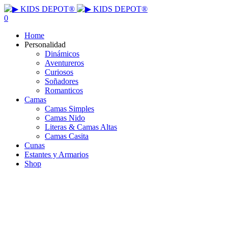
0
Home
Personalidad
Dinámicos
Aventureros
Curiosos
Soñadores
Romanticos
Camas
Camas Simples
Camas Nido
Literas & Camas Altas
Camas Casita
Cunas
Estantes y Armarios
Shop